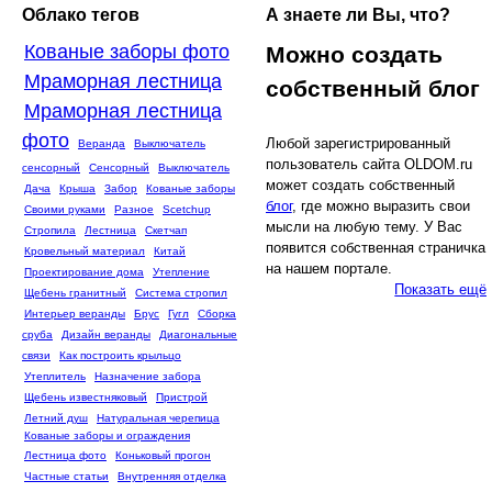
Облако тегов
А знаете ли Вы, что?
Кованые заборы фото
Можно создать
Мраморная лестница
собственный блог
Мраморная лестница
фото
Любой зарегистрированный
Веранда
Выключатель
пользователь сайта OLDOM.ru
сенсорный
Сенсорный
Выключатель
может создать собственный
Дача
Крыша
Забор
Кованые заборы
блог
, где можно выразить свои
Своими руками
Разное
Scetchup
мысли на любую тему. У Вас
Стропила
Лестница
Скетчап
появится собственная страничка
Кровельный материал
Китай
на нашем портале.
Проектирование дома
Утепление
Показать ещё
Щебень гранитный
Система стропил
Интерьер веранды
Брус
Гугл
Сборка
сруба
Дизайн веранды
Диагональные
связи
Как построить крыльцо
Утеплитель
Назначение забора
Щебень известняковый
Пристрой
Летний душ
Натуральная черепица
Кованые заборы и ограждения
Лестница фото
Коньковый прогон
Частные статьи
Внутренняя отделка