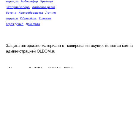
веранды
Асбошифер
Крыльцо
История забора
Алмазная резка
бетона
Контробрешетка
Летняя
терраса
Обрешётка
Кованые
ограждение
Дом фото
Защита авторского материала от копирования осуществляется компа
администрацией OLDOM.ru
Наш дом - OLDOM.ru © 2010 - 2026