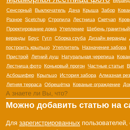
Веранд
ОБЩЕНИЕ
НА САЙТЕ
Сенсорный
Выключатель
Дача
Крыша
Забор
Кова
Разное
Scetchup
Стропила
Лестница
Скетчап
Кров
Проектирование дома
Утепление
Щебень гранитный
веранды
Брус
Гугл
Сборка сруба
Дизайн веранды
построить крыльцо
Утеплитель
Назначение забора
Пристрой
Летний душ
Натуральная черепица
Кован
Лестница фото
Коньковый прогон
Частные статьи
В
Асбошифер
Крыльцо
История забора
Алмазная рез
Летняя терраса
Обрешётка
Кованые ограждение
До
А знаете ли Вы, что?
Можно добавить статью на с
Для
зарегистрированных
пользователей, 