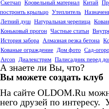
Скетчап
Кровельный материал
Китай
Пр
построить крыльцо
Утеплитель
Назначен
Летний душ
Натуральная черепица
Кован
Коньковый прогон
Частные статьи
Внутр
История забора
Алмазная резка бетона
К
Кованые ограждение
Дом фото
Сад-огор
Arcon
Диалекстрим
Палисадник перед д
А знаете ли Вы, что?
Вы можете создать клуб
На сайте OLDOM.Ru можн
него друзей по интересу.