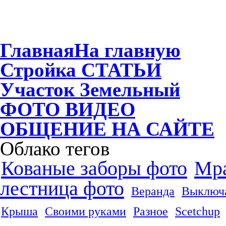
Главная
На главную
Стройка
СТАТЬИ
Участок
Земельный
ФОТО
ВИДЕО
ОБЩЕНИЕ
НА САЙТЕ
Облако тегов
Кованые заборы фото
Мра
лестница фото
Веранда
Выключа
Крыша
Своими руками
Разное
Scetchup