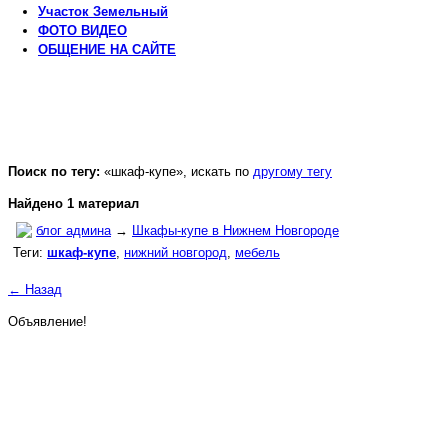
Участок
Земельный
ФОТО
ВИДЕО
ОБЩЕНИЕ
НА САЙТЕ
Поиск по тегу:
«шкаф-купе», искать по
другому тегу
Найдено 1 материал
блог админа
→
Шкафы-купе в Нижнем Новгороде
Теги:
шкаф-купе
,
нижний новгород
,
мебель
← Назад
Объявление!