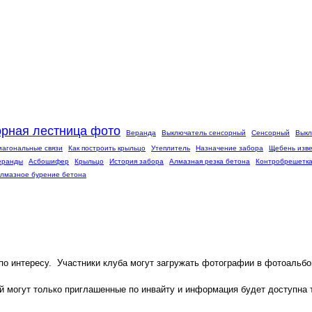
рная лестница фото
Веранда
Выключатель сенсорный
Сенсорный
Выкл
иагональные связи
Как построить крыльцо
Утеплитель
Назначение забора
Щебень изве
еранды
Асбошифер
Крыльцо
История забора
Алмазная резка бетона
Контробрешетк
лмазное бурение бетона
 по интересу. Участники клуба могут загружать фотографии в фотоальбом
й могут только приглашенные по инвайту и информация будет доступна т