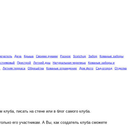
ючатель
Дача
Крыша
Своими руками
Разное
Scetchup
Забор
Кованые заборы
стняковый
Пристрой
Летний душ
Натуральная черепица
Кованые заборы и
а
Летняя терраса
Обрешётка
Кованые ограждение
Дом фото
Сад-огород
Отделка
 клуба, писать на стене или в блог самого клуба.
олько его участникам. А Вы, как создатель клуба сможете