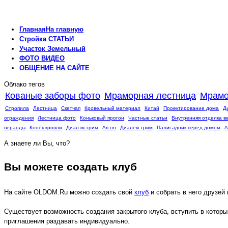
Главная
На главную
Стройка
СТАТЬИ
Участок
Земельный
ФОТО
ВИДЕО
ОБЩЕНИЕ
НА САЙТЕ
Облако тегов
Кованые заборы фото
Мраморная лестница
Мрамо
Стропила
Лестница
Скетчап
Кровельный материал
Китай
Проектирование дома
Д
ограждения
Лестница фото
Коньковый прогон
Частные статьи
Внутренняя отделка в
веранды
Конёк кровли
Диалэкстрим
Arcon
Диалекстрим
Палисадник перед домом
А
А знаете ли Вы, что?
Вы можете создать клуб
На сайте OLDOM.Ru можно создать свой
клуб
и собрать в него друзей
Существует возможность создания закрытого клуба, вступить в которы
приглашения раздавать индивидуально.