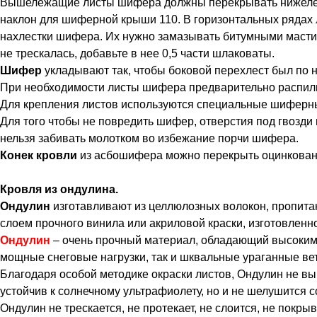
Вышележащие листы шифера должны перекрывать нижележащ
наклон для шиферной крыши 110. В горизонтальных рядах л
нахлестки шифера. Их нужно замазывать битумными мастика
не трескалась, добавьте в нее 0,5 части шлаковаты.
Шифер
укладывают так, чтобы боковой перехлест был по
При необходимости листы шифера предварительно распилива
Для крепления листов используются специальные шиферны
Для того чтобы не повредить шифер, отверстия под гвозди
нельзя забивать молотком во избежание порчи шифера.
Конек кровли
из асбошифера можно перекрыть оцинкованно
Кровля из ондулина.
Ондулин
изготавливают из целлюлозных волокон, пропита
слоем прочного винила или акриловой краски, изготовленн
Ондулин
– очень прочный материал, обладающий высоки
мощные снеговые нагрузки, так и шквальные ураганные ве
Благодаря особой методике окраски листов, Ондулин не выц
устойчив к солнечному ультрафиолету, но и не шелушится 
Ондулин не трескается, не протекает, не слоится, не покры