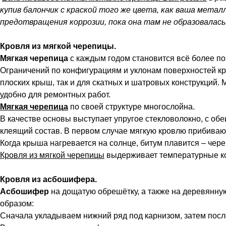
купив балончик с краской того же цвета, как ваша метал
предотвращения коррозии, пока она там не образовалась
Кровля из мягкой черепицы.
М
ягкая черепица
с каждым годом становится всё более по
Ограничений по конфигурациям и уклонам поверхностей кры
плоских крыш, так и для скатных и шатровых конструкций. 
удобно для ремонтных работ.
Мягкая черепица
по своей структуре многослойна.
В качестве основы выступает упругое стекловолокно, с об
клеящий состав. В первом случае мягкую кровлю прибиваю
Когда крыша нагревается на солнце, битум плавится – чер
Кровля из мягкой черепицы
выдерживает температурные ко
Кровля из асбошифера.
Асбошифер
на дощатую обрешётку, а также на деревянну
образом:
Сначала укладываем нижний ряд под карнизом, затем после