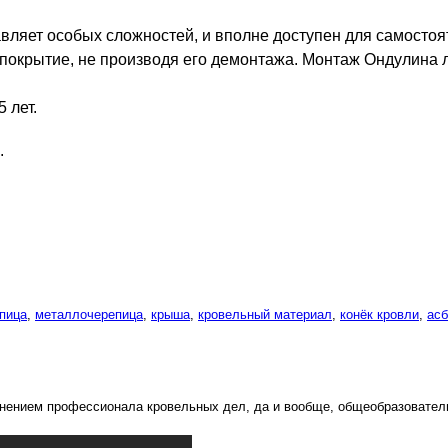
вляет особых сложностей, и вполне доступен для самостоят
 покрытие, не производя его демонтажа. Монтаж Ондулина
5 лет.
.
епица
,
металлочерепица
,
крыша
,
кровельный материал
,
конёк кровли
,
ас
 мнением профессионала кровельных дел, да и вообще, общеобразовател