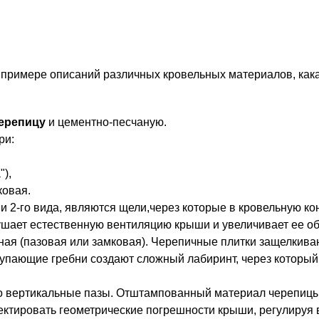
 примере описаний различных кровельных материалов, как
ерепицу
и цементно-песчаную.
ри:
"),
ковая.
 и 2-го вида, являются щели,через которые в кровельную к
шает естественную вентиляцию крыши и увеличивает ее об
ная (пазовая или замковая). Черепичные плитки защелкива
упающие гребни создают сложный лабиринт, через который
о вертикальные пазы. Отштампованный материал черепицы 
ектировать геометрические погрешности крыши, регулируя 