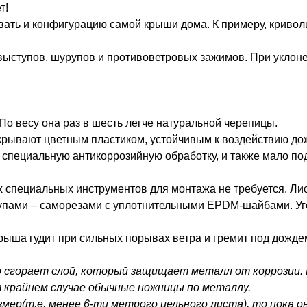
т!
ть и конфигурацию самой крыши дома. К примеру, криволи
ыступов, шурупов и противоветровых зажимов. При уклон
По весу она раз в шесть легче натуральной черепицы.
окрывают цветным пластиком, устойчивым к воздействию до
 специальную антикоррозийную обработку, и также мало 
специальных инструментов для монтажа не требуется. Лис
шурупами – саморезами с уплотнительными EPDM-шайбами. У
рыша гудит при сильных порывах ветра и гремит под дожде
го сгорает слой, который защищает металл от коррозии.
в крайнем случае обычные ножницы по металлу.
змер(т.е. менее 6-ти метрого цельного листа), то пока о