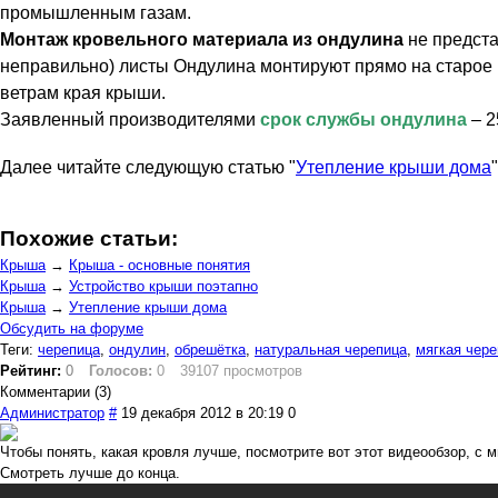
промышленным газам.
Монтаж кровельного материала из ондулина
не предста
неправильно) листы Ондулина монтируют прямо на старое
ветрам края крыши.
Заявленный производителями
срок службы ондулина
– 2
Далее читайте следующую стат
ью "
Утепление крыши дома
"
Похожие статьи:
Крыша
→
Крыша - основные понятия
Крыша
→
Устройство крыши поэтапно
Крыша
→
Утепление крыши дома
Обсудить на форуме
Теги:
черепица
,
ондулин
,
обрешётка
,
натуральная черепица
,
мягкая чер
Рейтинг:
0
Голосов:
0
39107 просмотров
Комментарии (3)
Администратор
#
19 декабря 2012 в 20:19
0
Чтобы понять, какая кровля лучше, посмотрите вот этот видеообзор, с
Смотреть лучше до конца.