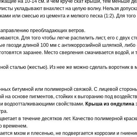
ие на 10-14 см. и чем круче скат крыши, тем меньше де
исты укладывают внахлест на целую волну. Нельзя допуска
ми или смесью из цемента и мелкого песка (1:2). Для тог
 направлению преобладающих ветров.
ются. Для того чтобы легче распилить лист, его с двух ст
е гвозди длиной 100 мм с антикоррозийной шляпкой, либо
 готовятся заранее. Место сверления смачивается водой, и
й сталью (жестью). Из нее же можно сделать воротник в 
нных битумной или полимерной связкой. С лицевой сторо
ой на основе пигментов, стойких к выгоранию под воздейст
ми водоотталкивающими свойствами.
Крыша из ондулина
з
тра.
ветает в течение десятков лет. Качество полимерной краски
со временем.
вается мхом и плесенью, не подвергается коррозии и гниени