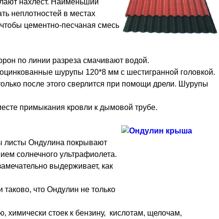
лают нахлест. Наименьший
ть неплотностей в местах
о чтобы цементно-песчаная смесь
орон по линии разреза смачивают водой.
 оцинкованные шурупы 120*8 мм с шестигранной головкой.
 только после этого сверлится при помощи дрели. Шурупы
месте примыкания кровли к дымовой трубе.
ны листы Ондулина покрывают
вием солнечного ультрафиолета.
амечательно выдерживает, как
 таково, что Ондулин не только
ю, химически стоек к бензину, кислотам, щелочам,