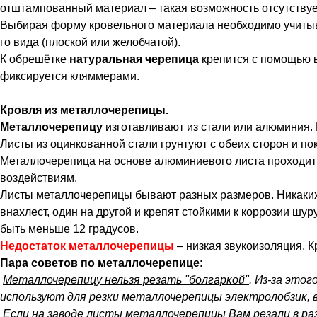
отштампованный материал – такая возможность отсутствуе
Выбирая форму кровельного материала необходимо учитыва
го вида (плоской или желобчатой).
К обрешётке
натуральная черепица
крепится с помощью в
фиксируется кляммерами.
Кровля из металлочерепицы.
Металлочерепицу
изготавливают из стали или алюминия. 
Листы из оцинкованной стали грунтуют с обеих сторон и п
Металлочерепица на основе алюминиевого листа проходит
воздействиям.
Листы металлочерепицы бывают разных размеров. Никаких 
внахлест, один на другой и крепят стойкими к коррозии 
быть меньше 12 градусов.
Недостаток металлочерепицы
– низкая звукоизоляция. К
Пара советов по металлочерепице
:
Металлочерепицу нельзя резать "болгаркой"
. Из-за это
используют для резки металлочерепицы электролобзик, 
Если на заводе листы металлочерепицы Вам резали
в ра