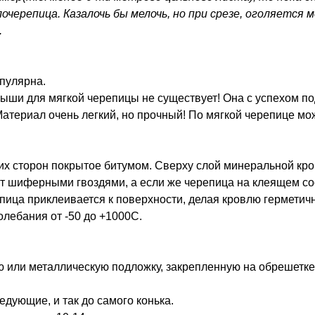
лочерепица. Казалочь бы мелочь, но при срезе, оголяется
.
пулярна.
ши для мягкой черепицы не существует! Она с успехом под
Материал очень легкий, но прочный! По мягкой черепице мо
еих сторон покрытое битумом. Сверху слой минеральной кр
т шиферными гвоздями, а если же черепица на клеящем сос
епица приклеивается к поверхности, делая кровлю герметич
лебания от -50 до +1000С.
ю или металлическую подложку, закрепленную на обрешетк
дующие, и так до самого конька.