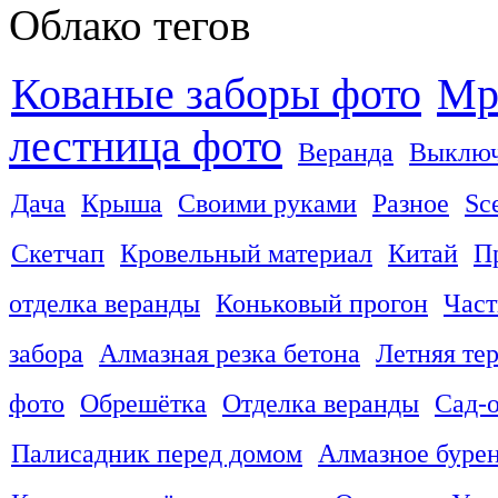
Облако тегов
Кованые заборы фото
Мр
лестница фото
Веранда
Выключ
Дача
Крыша
Своими руками
Разное
Sc
Скетчап
Кровельный материал
Китай
П
отделка веранды
Коньковый прогон
Част
забора
Алмазная резка бетона
Летняя те
фото
Обрешётка
Отделка веранды
Сад-
Палисадник перед домом
Алмазное бурен