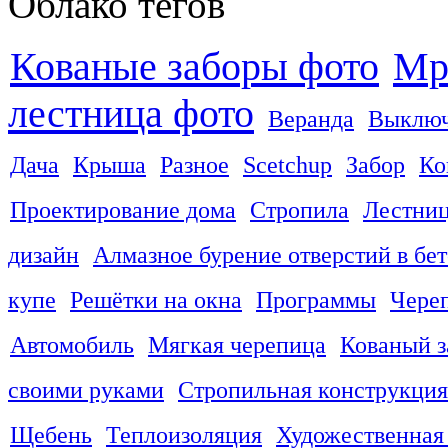
Облако тегов
Кованые заборы фото
Мр
лестница фото
Веранда
Выключ
Дача
Крыша
Разное
Scetchup
Забор
Ко
Проектирование дома
Стропила
Лестни
дизайн
Алмазное бурение отверстий в бе
купе
Решётки на окна
Программы
Чере
Автомобиль
Мягкая черепица
Кованый з
своими руками
Стропильная конструкция
Щебень
Теплоизоляция
Художественная